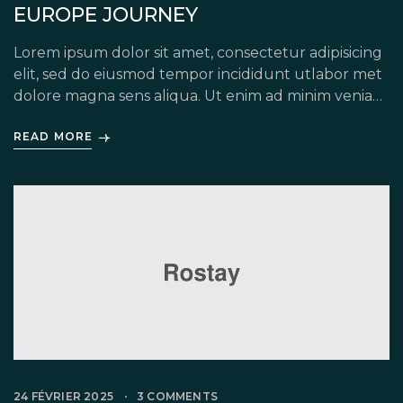
EUROPE JOURNEY
Lorem ipsum dolor sit amet, consectetur adipisicing
elit, sed do eiusmod tempor incididunt utlabor met
dolore magna sens aliqua. Ut enim ad minim veniam,
quis nostrud exercitation ullamco labori nisi ut
READ MORE
aliquip ex ea commodo consequat. Duis auteirm
ure dolor in reprehenderit in voluptate velit esse
cillum dolore eu fugiat nulla pariatur. Excepteur
sint occaecat […]
24 FÉVRIER 2025
3 COMMENTS