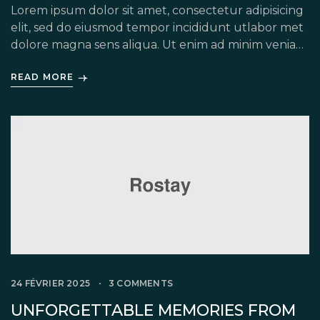
Lorem ipsum dolor sit amet, consectetur adipisicing
elit, sed do eiusmod tempor incididunt utlabor met
dolore magna sens aliqua. Ut enim ad minim veniam,
quis nostrud exercitation ullamco labori nisi ut
READ MORE
aliquip ex ea commodo consequat. Duis auteirm
ure dolor in reprehenderit in voluptate velit esse
cillum dolore eu fugiat nulla pariatur. Excepteur
sint occaecat […]
24 FÉVRIER 2025
3 COMMENTS
UNFORGETTABLE MEMORIES FROM