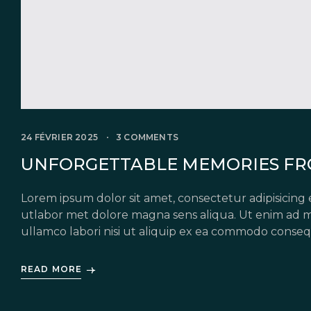
24 FÉVRIER 2025
3 COMMENTS
UNFORGETTABLE MEMORIES FR
Lorem ipsum dolor sit amet, consectetur adipisicing 
utlabor met dolore magna sens aliqua. Ut enim ad m
ullamco labori nisi ut aliquip ex ea commodo conseq
in voluptate velit esse cillum dolore eu fugiat nulla 
READ MORE