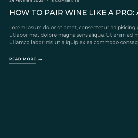
24 FÉVRIER 2025
3 COMMENTS
HOW TO PAIR WINE LIKE A PRO: 
Lorem ipsum dolor sit amet, consectetur adipisicing 
utlabor met dolore magna sens aliqua. Ut enim ad m
ullamco labori nisi ut aliquip ex ea commodo conseq
in voluptate velit esse cillum dolore eu fugiat nulla 
READ MORE