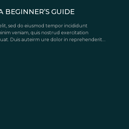
A BEGINNER’S GUIDE
elit, sed do eiusmod tempor incididunt
inim veniam, quis nostrud exercitation
uat. Duis auteirm ure dolor in reprehenderit
pariatur. Excepteur sint occaecat […]